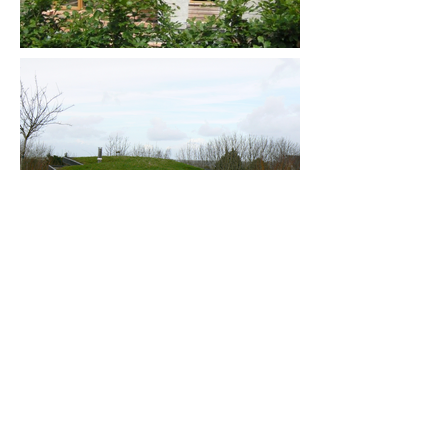
contact
40 Rue Geoffroy de Montbray,
Adresse :
50200 Coutances
02 33 45 37 78
Tél :