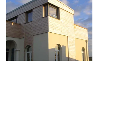
contact
40 Rue Geoffroy de Montbray,
Adresse :
50200 Coutances