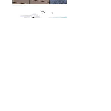
contact
40 Rue Geoffroy de Montbray,
Adresse :
50200 Coutances